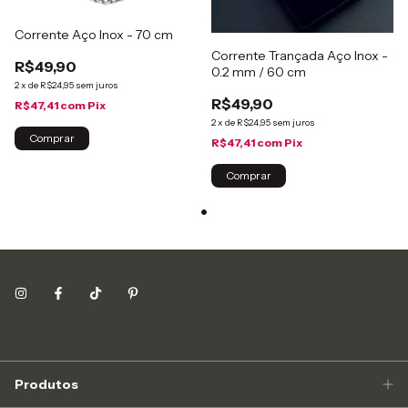
Corrente Aço Inox - 70 cm
Corrente Trançada Aço Inox -
R$49,90
0.2 mm / 60 cm
2
x
de
R$24,95
sem juros
R$49,90
R$47,41
com
Pix
2
x
de
R$24,95
sem juros
R$47,41
com
Pix
Produtos