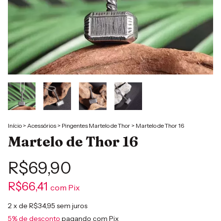
Início
>
Acessórios
>
Pingentes Martelo de Thor
>
Martelo de Thor 16
Martelo de Thor 16
R$69,90
R$66,41
com
Pix
2
x de
R$34,95
sem juros
5% de desconto
pagando com Pix