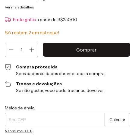
Ver mais detalhes
Frete grátis
a partir de
R$250,00
Só restam
2
em estoque!
Compra protegida
Seus dados cuidados durante toda a compra.
Trocas e devoluções
Se não gostar, você pode trocar ou devolver.
Entregas para o CEP:
Alterar CEP
Meios de envio
Calcular
Não sei meu CEP