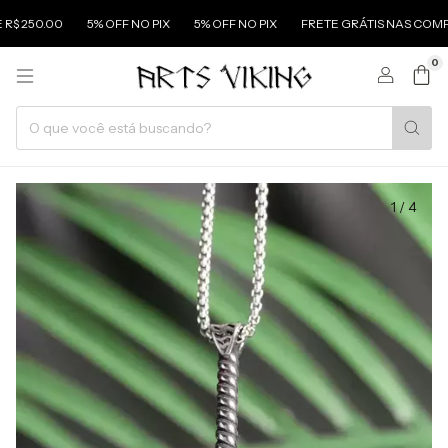
0.00
5% OFF NO PIX
5% OFF NO PIX
FRETE GRÁTIS NAS COMPRAS AC
0
1
/
4