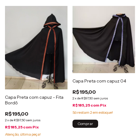
Capa Preta com capuz 04
R$195,00
Capa Preta com capuz - Fita
2
x
de
R$97,50
sem juros
Bordô
R$185,25
com
Pix
Só restam
2
em estoque!
R$195,00
2
x
de
R$97,50
sem juros
R$185,25
com
Pix
Atenção, última peça!