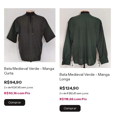
Bata Medieval Verde - Manga
Curta
Bata Medieval Verde - Manga
Longa
R$94,90
R$124,90
2
x
de
R$47,45
sem juros
R$90,16
com
Pix
2
x
de
R$62,45
sem juros
R$118,66
com
Pix