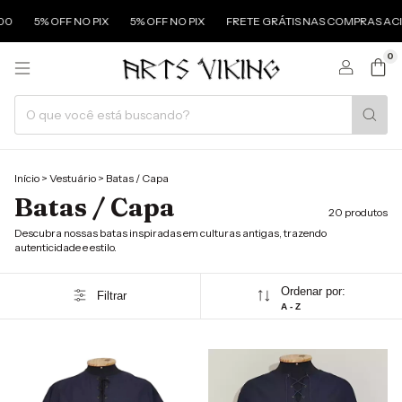
5% OFF NO PIX
5% OFF NO PIX
FRETE GRÁTIS NAS COMPRAS ACIMA DE
0
Início
>
Vestuário
>
Batas / Capa
Batas / Capa
20 produtos
Descubra nossas batas inspiradas em culturas antigas, trazendo
autenticidade e estilo.
Ordenar por:
Filtrar
A - Z