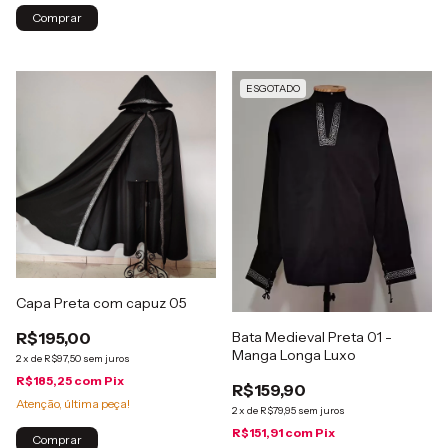
ESGOTADO
Capa Preta com capuz 05
Bata Medieval Preta 01 -
R$195,00
Manga Longa Luxo
2
x
de
R$97,50
sem juros
R$185,25
com
Pix
R$159,90
Atenção, última peça!
2
x
de
R$79,95
sem juros
R$151,91
com
Pix