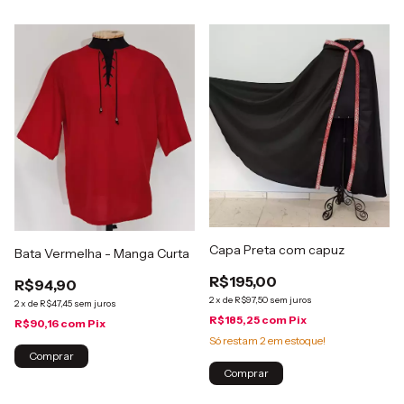
Capa Preta com capuz
Bata Vermelha - Manga Curta
R$195,00
R$94,90
2
x
de
R$97,50
sem juros
2
x
de
R$47,45
sem juros
R$185,25
com
Pix
R$90,16
com
Pix
Só restam
2
em estoque!