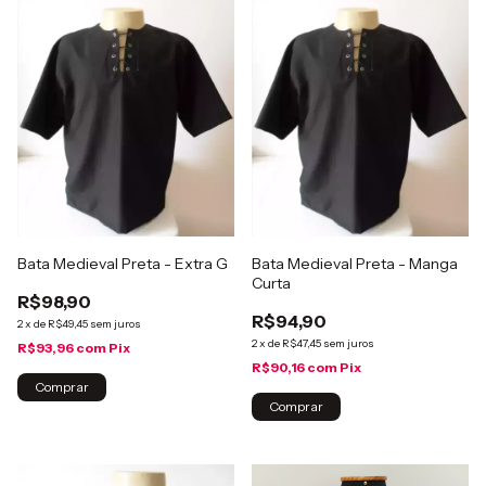
Bata Medieval Preta - Extra G
Bata Medieval Preta - Manga
Curta
R$98,90
R$94,90
2
x
de
R$49,45
sem juros
2
x
de
R$47,45
sem juros
R$93,96
com
Pix
R$90,16
com
Pix