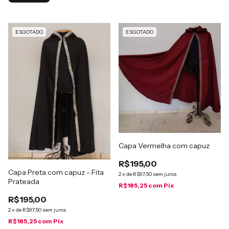
ESGOTADO
ESGOTADO
Capa Vermelha com capuz
R$195,00
Capa Preta com capuz - Fita
2
x
de
R$97,50
sem juros
Prateada
R$185,25
com
Pix
R$195,00
2
x
de
R$97,50
sem juros
R$185,25
com
Pix