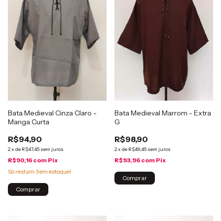
Bata Medieval Cinza Claro -
Bata Medieval Marrom - Extra
Manga Curta
G
R$94,90
R$98,90
2
x
de
R$47,45
sem juros
2
x
de
R$49,45
sem juros
R$90,16
com
Pix
R$93,96
com
Pix
Só restam
3
em estoque!