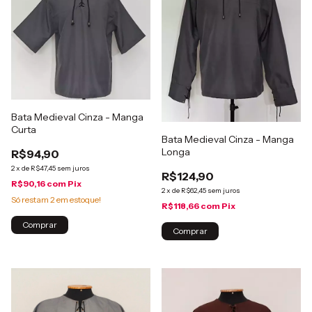
Bata Medieval Cinza - Manga
Curta
Bata Medieval Cinza - Manga
Longa
R$94,90
2
x
de
R$47,45
sem juros
R$124,90
R$90,16
com
Pix
2
x
de
R$62,45
sem juros
Só restam
2
em estoque!
R$118,66
com
Pix