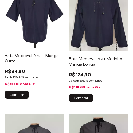
Bata Medieval Azul - Manga
Bata Medieval Azul Marinho -
Curta
Manga Longa
R$94,90
R$124,90
2
x
de
R$47,45
sem juros
2
x
de
R$62,45
sem juros
R$90,16
com
Pix
R$118,66
com
Pix