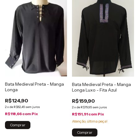
Bata Medieval Preta - Manga
Bata Medieval Preta - Manga
Longa
Longa Luxo - Fita Azul
R$124,90
R$159,90
2
x
de
R$62,45
sem juros
2
x
de
R$79,95
sem juros
R$118,66
com
Pix
R$151,91
com
Pix
Atenção, última peça!