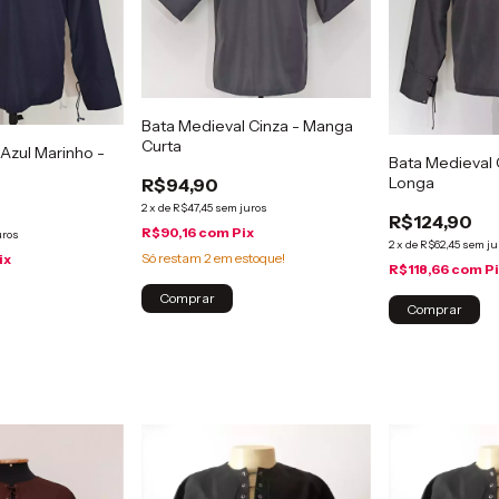
Bata Medieval Cinza - Manga
Curta
Azul Marinho -
Bata Medieval 
Longa
R$94,90
2
x
de
R$47,45
sem juros
R$124,90
R$90,16
com
Pix
uros
2
x
de
R$62,45
sem ju
Só restam
2
em estoque!
ix
R$118,66
com
P