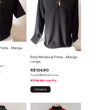
Preta - Manga
Bata Medieval Preta - Manga
Longa
ros
R$124,90
x
2
x
de
R$62,45
sem juros
R$118,66
com
Pix