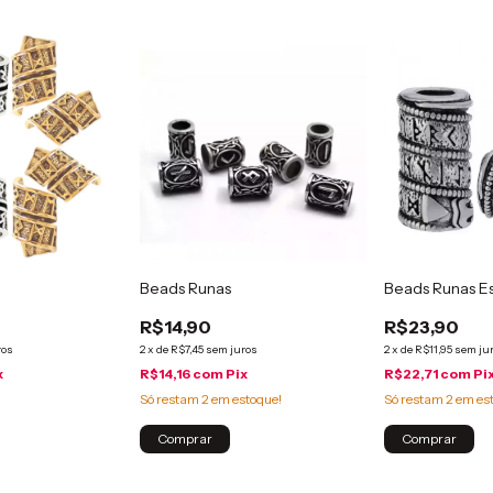
Beads Runas
Beads Runas Es
R$14,90
R$23,90
ros
2
x
de
R$7,45
sem juros
2
x
de
R$11,95
sem ju
x
R$14,16
com
Pix
R$22,71
com
Pi
Só restam
2
em estoque!
Só restam
2
em es
Comprar