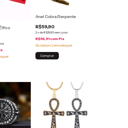
Anel Cobra/Serpente
R$59,90
Élfico
2
x
de
R$29,95
sem juros
R$56,91
com
Pix
ros
Só restam
2
em estoque!
ix
Comprar
toque!