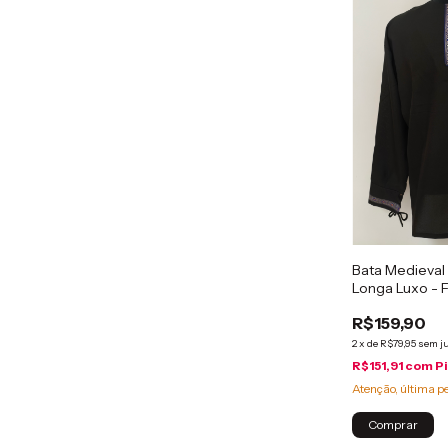
Bata Medieval
Longa Luxo - F
R$159,90
2
x
de
R$79,95
sem j
R$151,91
com
P
Atenção, última p