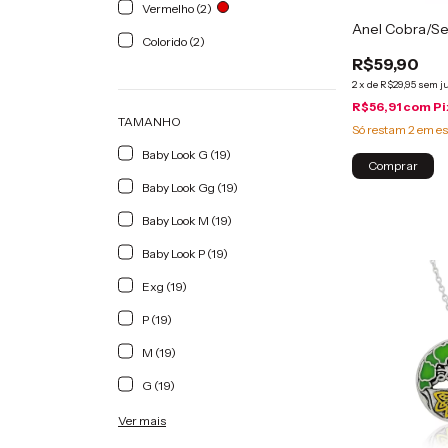
Vermelho (2)
Anel Cobra/Se
Colorido (2)
R$59,90
2
x
de
R$29,95
sem j
R$56,91
com
Pi
TAMANHO
Só restam
2
em es
Baby Look G (19)
Comprar
Baby Look Gg (19)
Baby Look M (19)
Baby Look P (19)
Exg (19)
P (19)
M (19)
G (19)
Ver mais