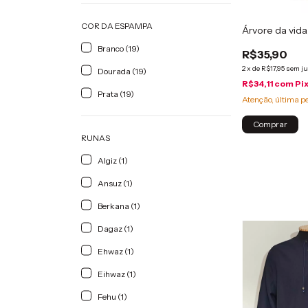
COR DA ESPAMPA
Árvore da vida
Branco (19)
R$35,90
2
x
de
R$17,95
sem ju
Dourada (19)
R$34,11
com
Pi
Prata (19)
Atenção, última p
RUNAS
Algiz (1)
Ansuz (1)
Berkana (1)
Dagaz (1)
Ehwaz (1)
Eihwaz (1)
Fehu (1)