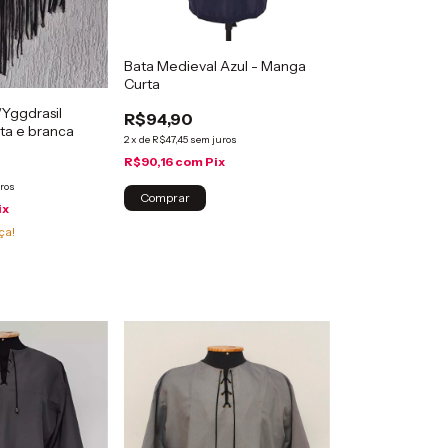
Bata Medieval Azul - Manga
Curta
/Yggdrasil
R$94,90
ta e branca
2
x
de
R$47,45
sem juros
R$90,16
com
Pix
ros
ix
ça!