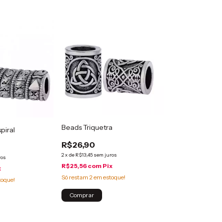
Beads Triquetra
piral
R$26,90
2
x
de
R$13,45
sem juros
ros
R$25,56
com
Pix
x
Só restam
2
em estoque!
toque!