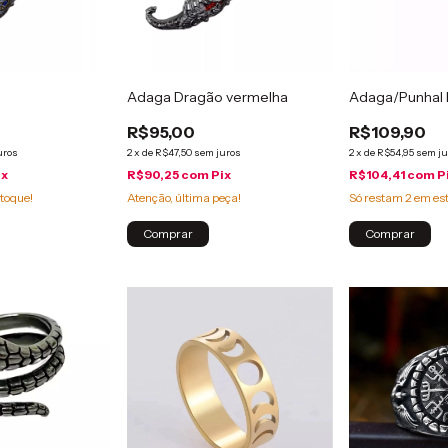
o
Adaga Dragão vermelha
Adaga/Punhal 
R$95,00
R$109,90
uros
2
x
de
R$47,50
sem juros
2
x
de
R$54,95
sem ju
ix
R$90,25
com
Pix
R$104,41
com
P
toque!
Atenção, última peça!
Só restam
2
em es