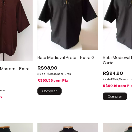
Bata Medieval Preta - Extra G
Bata Medieval 
Curta
R$98,90
 Marrom - Extra
R$94,90
2
x
de
R$49,45
sem juros
2
x
de
R$47,45
sem ju
R$93,96
com
Pix
R$90,16
com
Pi
uros
ix