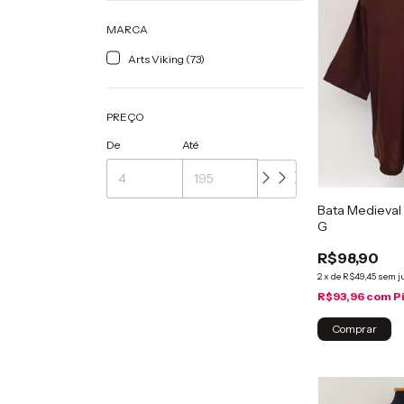
MARCA
Arts Viking (73)
PREÇO
De
Até
Bata Medieval
G
R$98,90
2
x
de
R$49,45
sem j
R$93,96
com
P