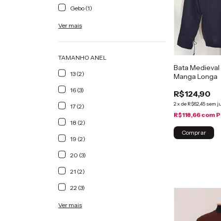
Gebo (1)
Ver mais
TAMANHO ANEL
Bata Medieval 
13 (2)
Manga Longa
16 (3)
R$124,90
2
x
de
R$62,45
sem j
17 (2)
R$118,66
com
P
18 (2)
19 (2)
20 (3)
21 (2)
22 (3)
Ver mais