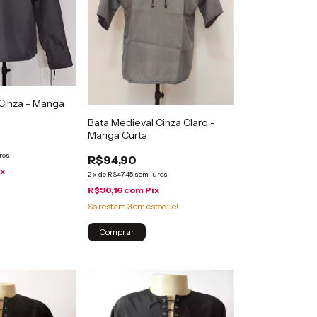
Cinza - Manga
Bata Medieval Cinza Claro -
Manga Curta
ros
R$94,90
ix
2
x
de
R$47,45
sem juros
R$90,16
com
Pix
Só restam
3
em estoque!