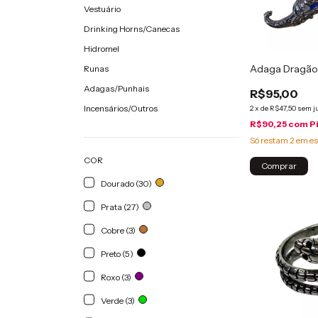
Vestuário
Drinking Horns/Canecas
Hidromel
Adaga Dragã
Runas
Adagas/Punhais
R$95,00
Incensários/Outros
2
x
de
R$47,50
sem j
R$90,25
com
P
Só restam
2
em es
COR
Dourado (30)
Prata (27)
Cobre (3)
Preto (5)
Roxo (3)
Verde (3)