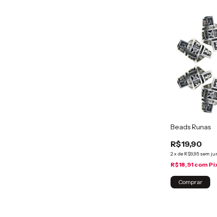
Beads Runas
R$19,90
2
x
de
R$9,95
sem ju
R$18,91
com
Pi
Comprar