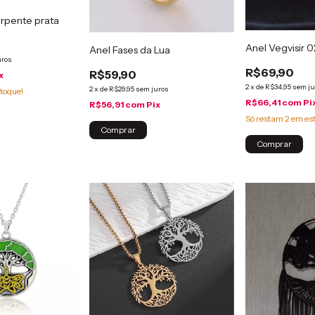
rpente prata
Anel Vegvisir 0
Anel Fases da Lua
uros
R$69,90
R$59,90
x
2
x
de
R$34,95
sem ju
2
x
de
R$29,95
sem juros
toque!
R$66,41
com
Pi
R$56,91
com
Pix
Só restam
2
em es
Comprar
Comprar