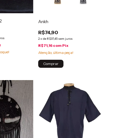
2
Ankh
R$74,90
ros
2
x
de
R$37,45
sem juros
x
R$71,16
com
Pix
toque!
Atenção, última peça!
Comprar