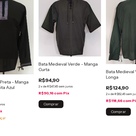
Bata Medieval Verde - Manga
Curta
Bata Medieval
Longa
R$94,90
 Preta - Manga
2
x
de
R$47,45
sem juros
R$124,90
ita Azul
R$90,16
com
Pix
2
x
de
R$62,45
sem ju
R$118,66
com
P
uros
ix
eça!