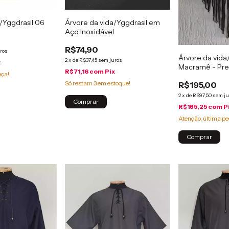
/Yggdrasil 06
Árvore da vida/Yggdrasil em
Aço Inoxidável
R$74,90
ros
Árvore da vida
2
x
de
R$37,45
sem juros
x
Macramê - Pre
R$71,16
com
Pix
eça!
Só restam
3
em estoque!
R$195,00
2
x
de
R$97,50
sem ju
Comprar
R$185,25
com
P
Atenção, última pe