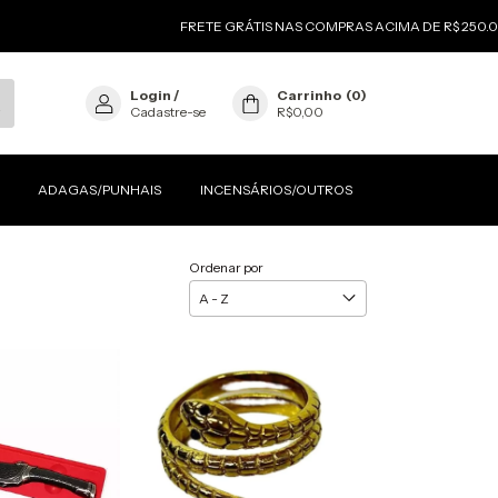
FRETE GRÁTIS NAS COMPRAS ACIMA DE R$ 250.00
5% OFF NO 
Login
/
Carrinho
(
0
)
Cadastre-se
R$0,00
ADAGAS/PUNHAIS
INCENSÁRIOS/OUTROS
Ordenar por