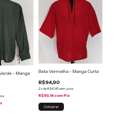
Bata Vermelha - Manga Curta
 Verde - Manga
R$94,90
2
x
de
R$47,45
sem juros
R$90,16
com
Pix
ros
ix