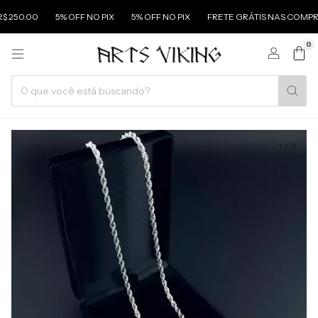
 250.00
5% OFF NO PIX
5% OFF NO PIX
FRETE GRÁTIS NAS COMPRAS
0
1
/
3