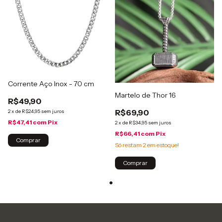
Corrente Aço Inox - 70 cm
Martelo de Thor 16
R$49,90
R$69,90
2
x
de
R$24,95
sem juros
R$47,41
com
Pix
2
x
de
R$34,95
sem juros
R$66,41
com
Pix
Só restam
2
em estoque!