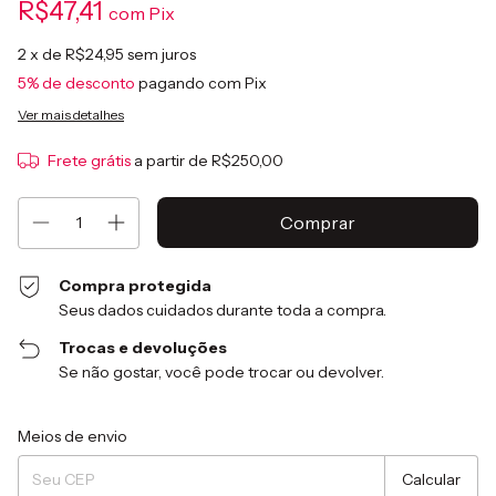
R$47,41
com
Pix
2
x de
R$24,95
sem juros
5% de desconto
pagando com Pix
Ver mais detalhes
Frete grátis
a partir de
R$250,00
Compra protegida
Seus dados cuidados durante toda a compra.
Trocas e devoluções
Se não gostar, você pode trocar ou devolver.
Entregas para o CEP:
Alterar CEP
Meios de envio
Calcular