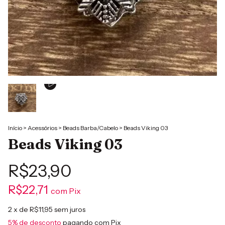
Início
>
Acessórios
>
Beads Barba/Cabelo
>
Beads Viking 03
Beads Viking 03
R$23,90
R$22,71
com
Pix
2
x de
R$11,95
sem juros
5% de desconto
pagando com Pix