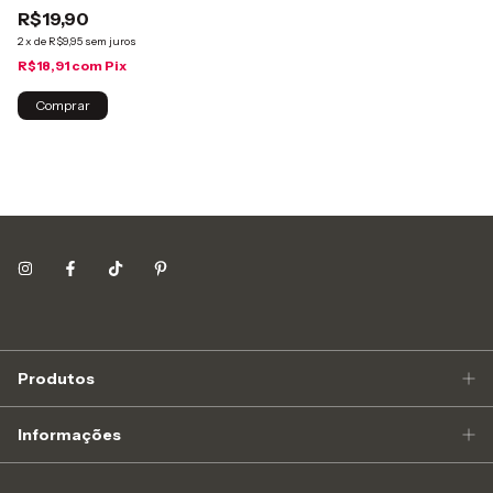
R$19,90
R
2
x
de
R$9,95
sem juros
2
x
R$18,91
com
Pix
R$
Comprar
Produtos
Informações