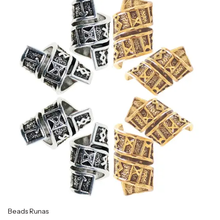
Beads Runas
Ki