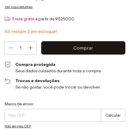
Ver mais detalhes
Frete grátis
a partir de
R$250,00
Só restam
2
em estoque!
Compra protegida
Seus dados cuidados durante toda a compra.
Trocas e devoluções
Se não gostar, você pode trocar ou devolver.
Entregas para o CEP:
Alterar CEP
Meios de envio
Calcular
Não sei meu CEP