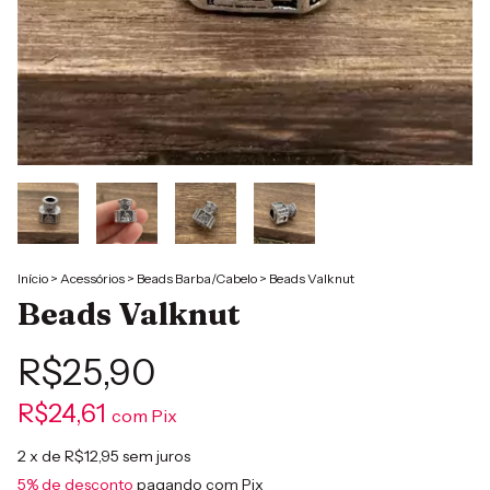
Início
>
Acessórios
>
Beads Barba/Cabelo
>
Beads Valknut
Beads Valknut
R$25,90
R$24,61
com
Pix
2
x de
R$12,95
sem juros
5% de desconto
pagando com Pix