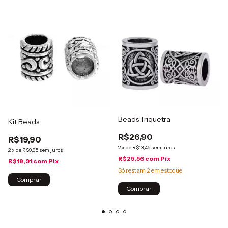
Beads Triquetra
Kit Beads
R$26,90
R$19,90
2
x
de
R$13,45
sem juros
2
x
de
R$9,95
sem juros
R$25,56
com
Pix
R$18,91
com
Pix
Só restam
2
em estoque!