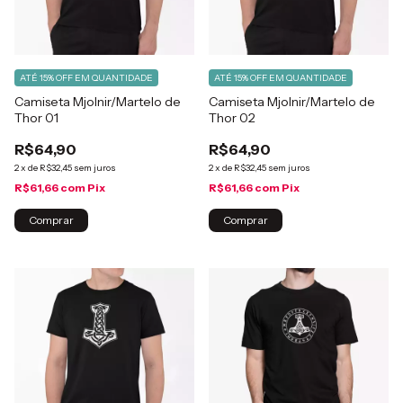
ATÉ 15% OFF
EM QUANTIDADE
ATÉ 15% OFF
EM QUANTIDADE
Camiseta Mjolnir/Martelo de
Camiseta Mjolnir/Martelo de
Thor 01
Thor 02
R$64,90
R$64,90
2
x
de
R$32,45
sem juros
2
x
de
R$32,45
sem juros
R$61,66
com
Pix
R$61,66
com
Pix
Comprar
Comprar