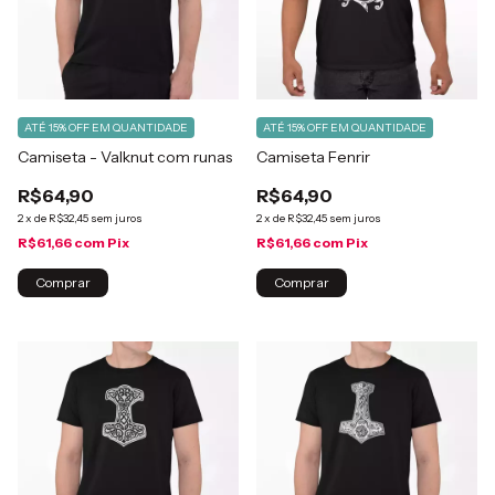
ATÉ 15% OFF
EM QUANTIDADE
ATÉ 15% OFF
EM QUANTIDADE
Camiseta - Valknut com runas
Camiseta Fenrir
R$64,90
R$64,90
2
x
de
R$32,45
sem juros
2
x
de
R$32,45
sem juros
R$61,66
com
Pix
R$61,66
com
Pix
Comprar
Comprar