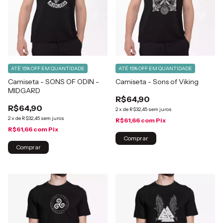
ATÉ 15% OFF
EM QUANTIDADE
ATÉ 15% OFF
EM QUANTIDADE
Camiseta - SONS OF ODIN -
Camiseta - Sons of Viking
MIDGARD
R$64,90
R$64,90
2
x
de
R$32,45
sem juros
2
x
de
R$32,45
sem juros
R$61,66
com
Pix
R$61,66
com
Pix
Comprar
Comprar