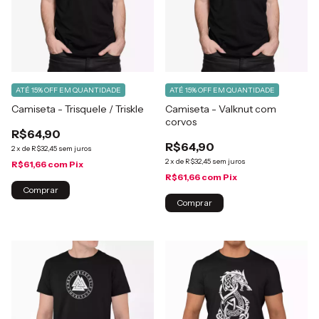
ATÉ 15% OFF
EM QUANTIDADE
ATÉ 15% OFF
EM QUANTIDADE
Camiseta - Trisquele / Triskle
Camiseta - Valknut com
corvos
R$64,90
R$64,90
2
x
de
R$32,45
sem juros
2
x
de
R$32,45
sem juros
R$61,66
com
Pix
R$61,66
com
Pix
Comprar
Comprar