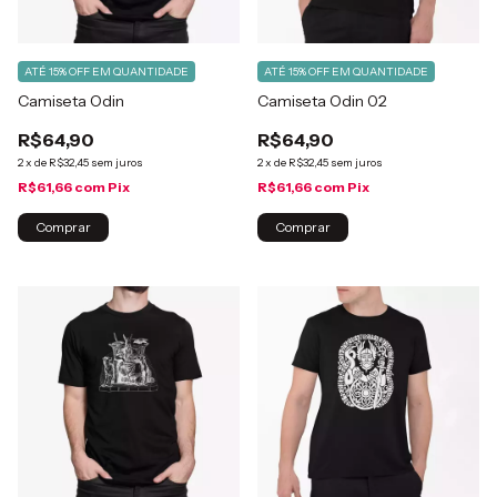
ATÉ 15% OFF
EM QUANTIDADE
ATÉ 15% OFF
EM QUANTIDADE
Camiseta Odin
Camiseta Odin 02
R$64,90
R$64,90
2
x
de
R$32,45
sem juros
2
x
de
R$32,45
sem juros
R$61,66
com
Pix
R$61,66
com
Pix
Comprar
Comprar