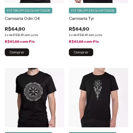
ATÉ 15% OFF
EM QUANTIDADE
ATÉ 15% OFF
EM QUANTIDADE
Camiseta Odin 04
Camiseta Tyr
R$64,90
R$64,90
2
x
de
R$32,45
sem juros
2
x
de
R$32,45
sem juros
R$61,66
com
Pix
R$61,66
com
Pix
Comprar
Comprar