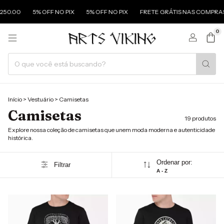
5% OFF NO PIX
5% OFF NO PIX
FRETE GRÁTIS NAS COMPRAS ACIMA
0
Início
>
Vestuário
>
Camisetas
Camisetas
19 produtos
Explore nossa coleção de camisetas que unem moda moderna e autenticidade
histórica.
Ordenar por:
Filtrar
A - Z