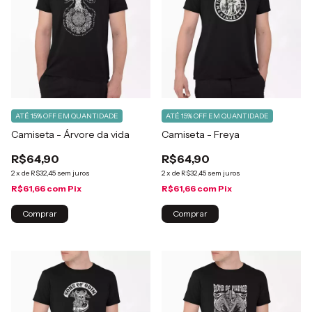
ATÉ 15% OFF
EM QUANTIDADE
ATÉ 15% OFF
EM QUANTIDADE
Camiseta - Árvore da vida
Camiseta - Freya
R$64,90
R$64,90
2
x
de
R$32,45
sem juros
2
x
de
R$32,45
sem juros
R$61,66
com
Pix
R$61,66
com
Pix
Comprar
Comprar