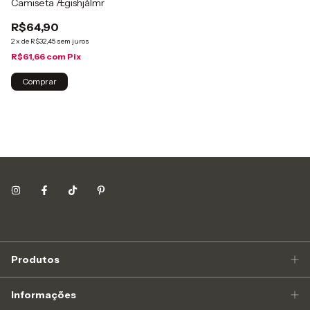
Camiseta Ægishjálmr
R$64,90
2
x
de
R$32,45
sem juros
R$61,66
com
Pix
Comprar
Produtos
Informações