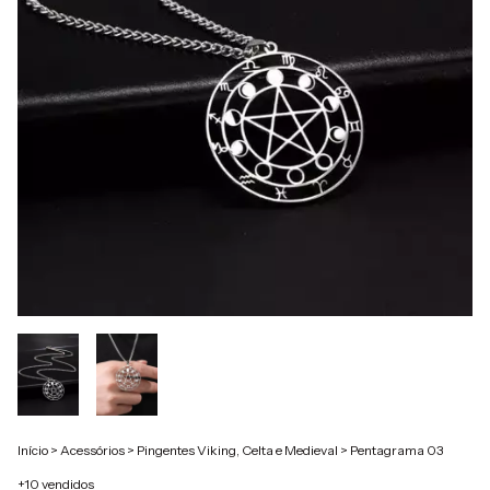
Início
>
Acessórios
>
Pingentes Viking, Celta e Medieval
>
Pentagrama 03
+10 vendidos