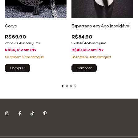
Corvo
Espartano em Aço inoxidável
R$69,90
R$84,90
2
x
de
R$34,95
sem juros
2
x
de
R$42,45
sem juros
R$66,41
com
Pix
R$80,66
com
Pix
Só restam
2
em estoque!
Só restam
3
em estoque!
Comprar