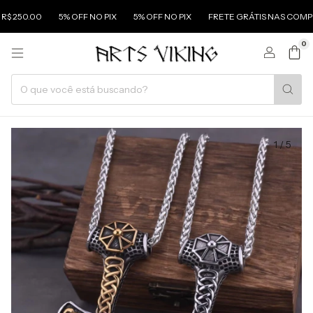
0.00
5% OFF NO PIX
5% OFF NO PIX
FRETE GRÁTIS NAS COMPRAS AC
0
1
/
5