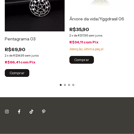
Árvore da vida/Yggdrasil 06
R$35,90
2
x
de
R$17,95
sem juros
Pentagrama 03
R$34,11
com
Pix
R$69,90
Atenção, última peça!
2
x
de
R$34,95
sem juros
R$66,41
com
Pix