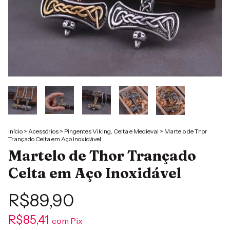
Início
>
Acessórios
>
Pingentes Viking, Celta e Medieval
>
Martelo de Thor
Trançado Celta em Aço Inoxidável
Martelo de Thor Trançado
Celta em Aço Inoxidável
R$89,90
R$85,41
com
Pix