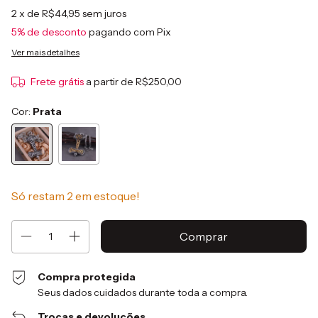
2
x de
R$44,95
sem juros
5% de desconto
pagando com Pix
Ver mais detalhes
Frete grátis
a partir de
R$250,00
Cor:
Prata
Só restam
2
em estoque!
Compra protegida
Seus dados cuidados durante toda a compra.
Trocas e devoluções