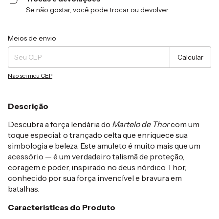
Se não gostar, você pode trocar ou devolver.
Entregas para o CEP:
Alterar CEP
Meios de envio
Calcular
Não sei meu CEP
Descrição
Descubra a força lendária do
Martelo de Thor
com um
toque especial: o trançado celta que enriquece sua
simbologia e beleza. Este amuleto é muito mais que um
acessório — é um verdadeiro talismã de proteção,
coragem e poder, inspirado no deus nórdico Thor,
conhecido por sua força invencível e bravura em
batalhas.
Características do Produto