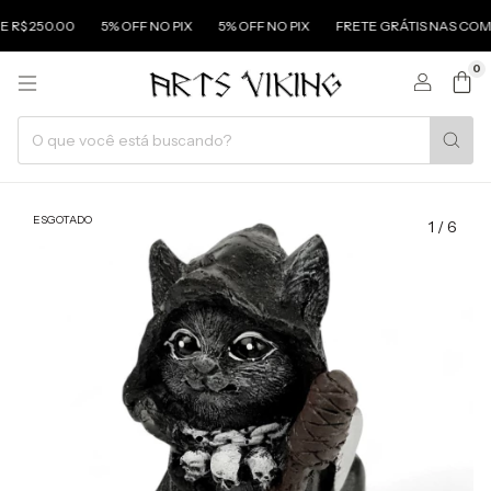
50.00
5% OFF NO PIX
5% OFF NO PIX
FRETE GRÁTIS NAS COMPRAS A
0
ESGOTADO
1
/
6