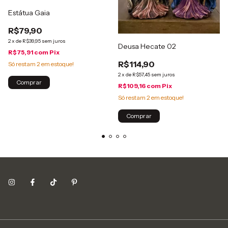
Estátua Gaia
R$79,90
2
x
de
R$39,95
sem juros
Deusa Hecate 02
R$75,91
com
Pix
R$114,90
Só restam
2
em estoque!
2
x
de
R$57,45
sem juros
Comprar
R$109,16
com
Pix
Só restam
2
em estoque!
Comprar