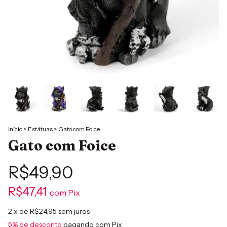
Início
>
Estátuas
>
Gato com Foice
Gato com Foice
R$49,90
R$47,41
com
Pix
2
x de
R$24,95
sem juros
5% de desconto
pagando com Pix