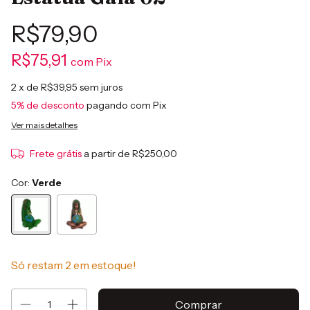
R$79,90
R$75,91
com
Pix
2
x de
R$39,95
sem juros
5% de desconto
pagando com Pix
Ver mais detalhes
Frete grátis
a partir de
R$250,00
Cor:
Verde
Só restam
2
em estoque!