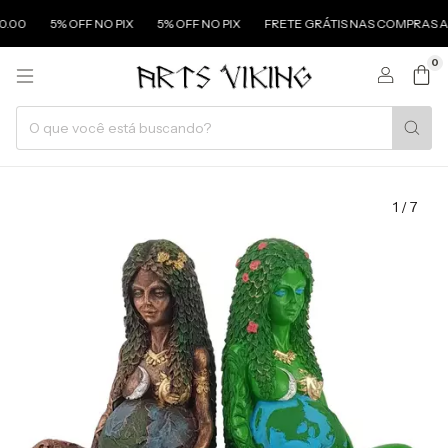
00
5% OFF NO PIX
5% OFF NO PIX
FRETE GRÁTIS NAS COMPRAS ACIM
0
1
/
7