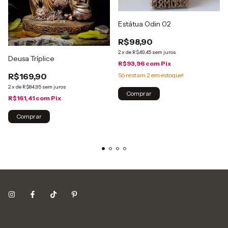
Estátua Odin 02
R$98,90
2
x
de
R$49,45
sem juros
Deusa Tríplice
R$93,96
com
Pix
Só restam
2
em estoque!
R$169,90
2
x
de
R$84,95
sem juros
Comprar
R$161,41
com
Pix