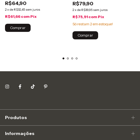
R$64,90
R$79,90
2
x
de
R$32,45
sem juros
2
x
de
R$39,95
sem juros
R$61,66
com
Pix
R$75,91
com
Pix
Só restam
2
em estoque!
Produtos
Informações