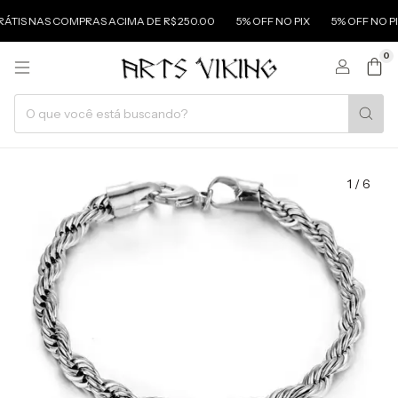
 NAS COMPRAS ACIMA DE R$ 250.00
5% OFF NO PIX
5% OFF NO PIX
0
1
/
6