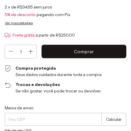
2
x de
R$34,95
sem juros
5% de desconto
pagando com Pix
Ver mais detalhes
Frete grátis
a partir de
R$250,00
Compra protegida
Seus dados cuidados durante toda a compra.
Trocas e devoluções
Se não gostar, você pode trocar ou devolver.
Entregas para o CEP:
Alterar CEP
Meios de envio
Calcular
Não sei meu CEP