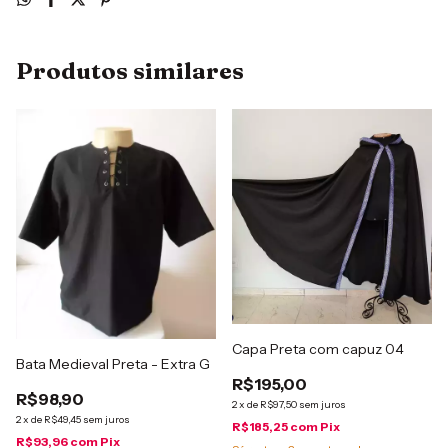
Produtos similares
Capa Preta com capuz 04
Bata Medieval Preta - Extra G
R$195,00
R$98,90
2
x
de
R$97,50
sem juros
2
x
de
R$49,45
sem juros
R$185,25
com
Pix
R$93,96
com
Pix